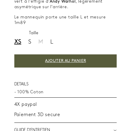
vert à l'effigie d'
Andy Warhol
, légèrement
asymétrique sur l'arrière.
Le mannequin porte une taille L et mesure
1m89
Taille
XS
S
M
L
AJOUTER AU PANIER
DETAILS
- 100% Coton
4X paypal
Paiement 3D secure
GUIDE D'ENTRETIEN