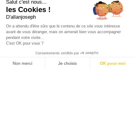
Salut c'est nous...
+33 4 91 91 58 10
les Cookies !
D'allanjoseph
eshop@allanjoseph.com
Site réalisé avec le soutien de la région
On a attendu d'être sûrs que le contenu de ce site vous intéresse
Provence-Alpes-Côte d'Azur.
avant de vous déranger, mais on aimerait bien vous accompagner
pendant votre visite...
C'est OK pour vous ?
© 2026 ALLAN JOSEPH
Consentements certifiés par
Non merci
Je choisis
OK pour moi
Plateforme de Gestion du Consentement : Personnalisez vos O
Axeptio consent
Notre plateforme vous permet d'adapter et de gérer vos paramèt