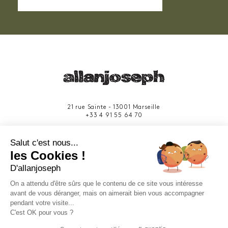
21 rue Sainte - 13001 Marseille
+33 4 91 55 64 70
49 rue Francis Davso - 13001 Marseille
Salut c'est nous...
+33 4 91 91 58 10
les Cookies !
D'allanjoseph
eshop@allanjoseph.com
Site réalisé avec le soutien de la région
On a attendu d'être sûrs que le contenu de ce site vous intéresse
Provence-Alpes-Côte d'Azur.
avant de vous déranger, mais on aimerait bien vous accompagner
pendant votre visite...
C'est OK pour vous ?
© 2026 ALLAN JOSEPH