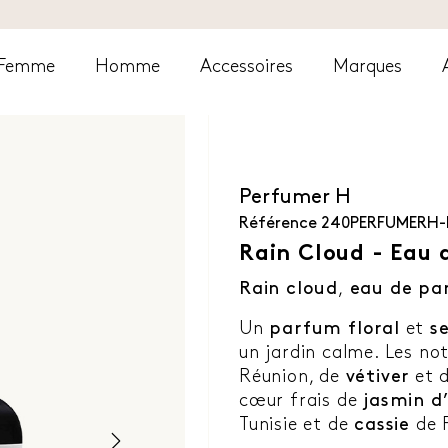
Femme
Homme
Accessoires
Marques
Perfumer H
Référence
240PERFUMERH-
Rain Cloud - Eau 
Rain cloud
,
eau de p
Un
parfum
floral
et
s
un jardin calme. Les not
Réunion, de
vétiver
et 
cœur frais de
jasmin d
Tunisie et de
cassie
de 