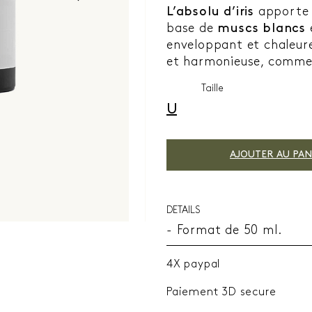
L’absolu d’iris
apporte d
base de
muscs blancs
enveloppant et chaleure
et harmonieuse, comme 
Taille
U
AJOUTER AU PAN
DETAILS
- Format de 50 ml.
4X paypal
Paiement 3D secure