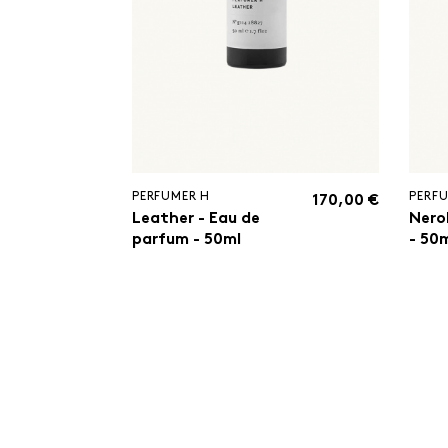
PERFUMER H
PERF
170,00 €
Leather - Eau de
Nero
parfum - 50ml
- 50