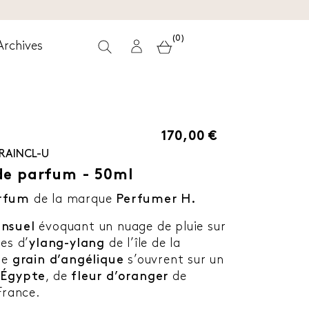
(0)
Archives
170,00 €
RAINCL-U
de parfum - 50ml
arfum
de la marque
Perfumer H.
ensuel
évoquant un nuage de pluie sur
es d’
ylang-ylang
de l’île de la
de
grain d’angélique
s’ouvrent sur un
’Égypte
, de
fleur d’oranger
de
France.