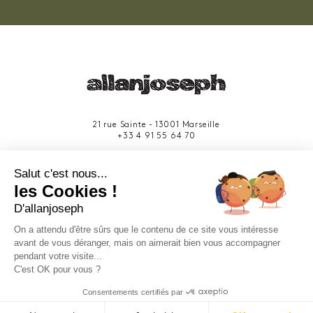
21 rue Sainte - 13001 Marseille
+33 4 91 55 64 70
49 rue Francis Davso - 13001 Marseille
Salut c'est nous...
+33 4 91 91 58 10
les Cookies !
D'allanjoseph
eshop@allanjoseph.com
Site réalisé avec le soutien de la région
On a attendu d'être sûrs que le contenu de ce site vous intéresse
Provence-Alpes-Côte d'Azur.
avant de vous déranger, mais on aimerait bien vous accompagner
pendant votre visite...
C'est OK pour vous ?
© 2026 ALLAN JOSEPH
Consentements certifiés par