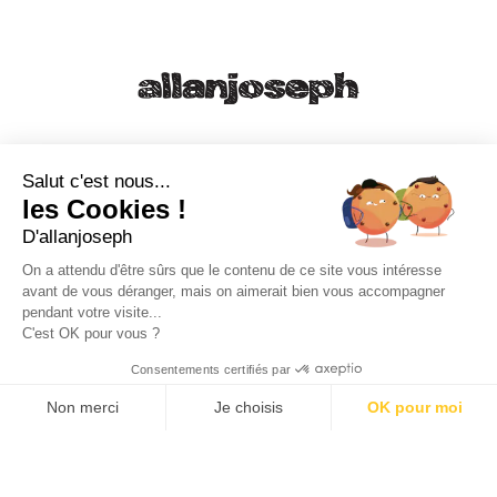
21, RUE SAINTE - 13001 MARSEILLE
+33 4 91 55 64 70
Salut c'est nous...
les Cookies !
49, RUE FRANCIS DAVSO - 13001 MARSEILLE
D'allanjoseph
+33 4 91 91 58 10
On a attendu d'être sûrs que le contenu de ce site vous intéresse
avant de vous déranger, mais on aimerait bien vous accompagner
eshop@allanjoseph.com
pendant votre visite...
C'est OK pour vous ?
© 2026 ALLAN JOSEPH
Consentements certifiés par
Non merci
Je choisis
OK pour moi
Plateforme de Gestion du Consentement : Personnalisez vos O
Axeptio consent
Notre plateforme vous permet d'adapter et de gérer vos paramèt