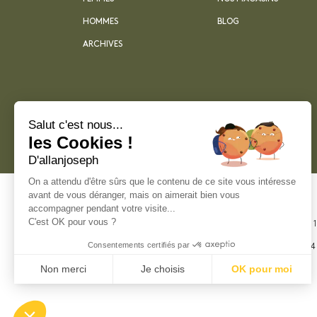
HOMMES
BLOG
ARCHIVES
Salut c'est nous...
les Cookies !
D'allanjoseph
On a attendu d'être sûrs que le contenu de ce site vous intéresse
avant de vous déranger, mais on aimerait bien vous
accompagner pendant votre visite...
C'est OK pour vous ?
21 rue Sainte -
Marseille
Consentements certifiés par
+33 4 91 55 64
Non merci
Je choisis
OK pour moi
Plateforme de Gestion du Consentement : Perso
Axeptio consent