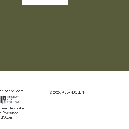
anjoseph.com
© 2026 ALLAN JOSEPH
é avec le soutien
on Provence-
 d'Azur.