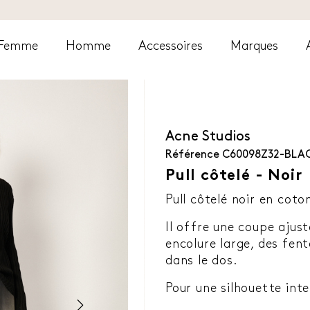
Femme
Homme
Accessoires
Marques
Acne Studios
Référence
C60098Z32-BLA
Pull côtelé - Noir
Pull côtelé noir en cot
Il offre une coupe ajus
encolure large, des fent
dans le dos.
Pour une silhouette int