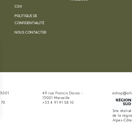
CGV
POLITIQUE DE
CONFIDENTIALITÉ
NOUS CONTACTER
 13001
49 rue Francis Davso -
eshop@all
13001 Marseille
 70
+33 4 91 91 58 10
Site réalis
de la régi
nnalisez vos Options
Alpes-Côte