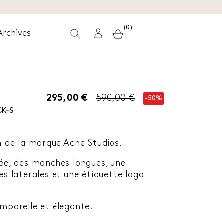
(0)
Archives
295,00 €
590,00 €
-50%
CK-S
on de la marque Acne Studios.
tée, des manches longues, une
es latérales et une étiquette logo
emporelle et élégante.