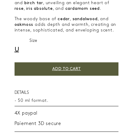
and
birch
tar
, unveiling an elegant heart of
rose
,
iris absolute
, and
cardamom seed
.
The woody base of
cedar
,
sandalwood
, and
oakmoss
adds depth and warmth, creating an
intense, sophisticated, and enveloping scent.
Size
U
ADD TO CART
DETAILS
- 50 ml format.
4X paypal
Paiement 3D secure