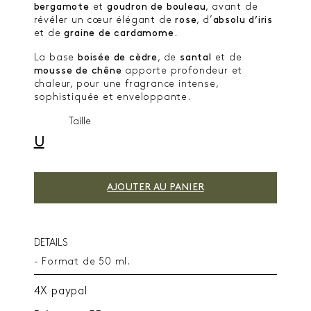
bergamote
et
goudron
de bouleau
, avant de
révéler un cœur élégant de
rose
, d’
absolu d’iris
et de
graine de cardamome
.
La base
boisée de cèdre
, de
santal
et de
mousse de chêne
apporte profondeur et
chaleur, pour une fragrance intense,
sophistiquée et enveloppante.
Taille
U
AJOUTER AU PANIER
DETAILS
- Format de 50 ml.
4X paypal