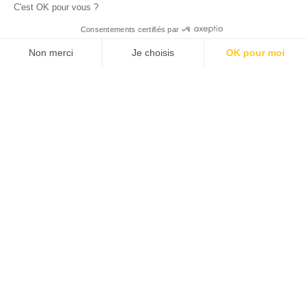
C'est OK pour vous ?
© 2026 ALLAN JOSEPH
Consentements certifiés par
Non merci
Je choisis
OK pour moi
Plateforme de Gestion du Consentement : Personnalisez vos O
Axeptio consent
Notre plateforme vous permet d'adapter et de gérer vos paramèt