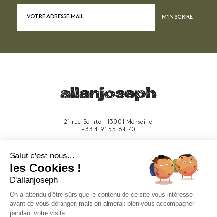
M’INSCRIRE
21 rue Sainte - 13001 Marseille
+33 4 91 55 64 70
49 rue Francis Davso - 13001 Marseille
Salut c'est nous...
+33 4 91 91 58 10
les Cookies !
D'allanjoseph
eshop@allanjoseph.com
Site réalisé avec le soutien de la région
On a attendu d'être sûrs que le contenu de ce site vous intéresse
Provence-Alpes-Côte d'Azur.
avant de vous déranger, mais on aimerait bien vous accompagner
pendant votre visite...