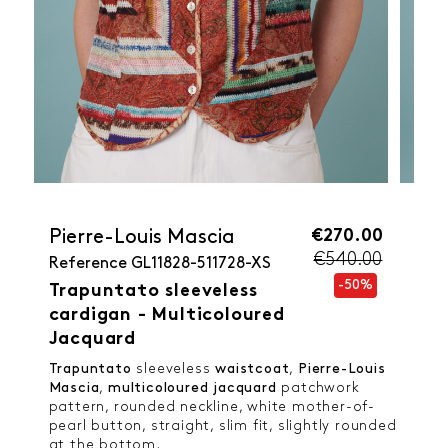
€270.00
Pierre-Louis Mascia
€540.00
Reference
GL11828-511728-XS
-50%
Trapuntato sleeveless
cardigan - Multicoloured
Jacquard
Trapuntato
sleeveless
waistcoat
,
Pierre-Louis
Mascia
,
multicoloured jacquard
patchwork
pattern, rounded neckline, white mother-of-
pearl button, straight, slim fit, slightly rounded
at the bottom.