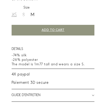
Size
XS
S
M
ADD TO CART
DETAILS
-74% silk
-26% polyester
The model is 1m77 tall and wears a size S.
4X paypal
Paiement 3D secure
GUIDE D'ENTRETIEN