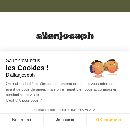
21, RUE SAINTE - 13001 MARSEILLE
+33 4 91 55 64 70
Salut c'est nous...
les Cookies !
49, RUE FRANCIS DAVSO - 13001 MARSEILLE
D'allanjoseph
+33 4 91 91 58 10
On a attendu d'être sûrs que le contenu de ce site vous intéresse
avant de vous déranger, mais on aimerait bien vous accompagner
eshop@allanjoseph.com
pendant votre visite...
C'est OK pour vous ?
© 2026 ALLAN JOSEPH
Consentements certifiés par
Non merci
Je choisis
OK pour moi
Plateforme de Gestion du Consentement : Personnalisez vos O
Axeptio consent