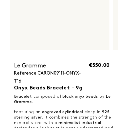
€550.00
Le Gramme
Reference
CARON09111-ONYX-
T16
Onyx Beads Bracelet - 9g
Bracelet
composed of
black onyx beads
by
Le
Gramme
.
Featuring an
engraved cylindrical
clasp in
925
sterling silver,
it combines the strength of the
mineral stone with a
minimalist industrial