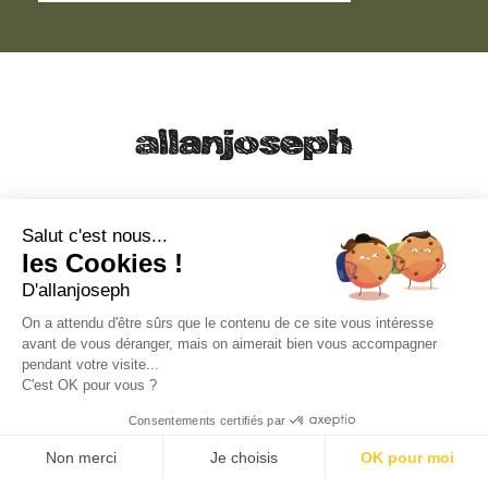
21, RUE SAINTE - 13001 MARSEILLE
+33 4 91 55 64 70
Salut c'est nous...
les Cookies !
49, RUE FRANCIS DAVSO - 13001 MARSEILLE
D'allanjoseph
+33 4 91 91 58 10
On a attendu d'être sûrs que le contenu de ce site vous intéresse
avant de vous déranger, mais on aimerait bien vous accompagner
eshop@allanjoseph.com
pendant votre visite...
C'est OK pour vous ?
© 2026 ALLAN JOSEPH
Consentements certifiés par
Non merci
Je choisis
OK pour moi