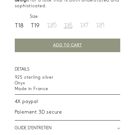
design
for a look that is both understated and
sophisticated.
Size
T18
T19
T20
T16
T17
T21
ADD TO CART
DETAILS
925 sterling silver
Onyx
Made in France
4X paypal
Paiement 3D secure
GUIDE D'ENTRETIEN