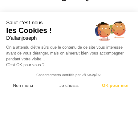
21, RUE SAINTE - 13001 MARSEILLE
+33 4 91 55 64 70
Salut c'est nous...
les Cookies !
49, RUE FRANCIS DAVSO - 13001 MARSEILLE
D'allanjoseph
+33 4 91 91 58 10
On a attendu d'être sûrs que le contenu de ce site vous intéresse
avant de vous déranger, mais on aimerait bien vous accompagner
eshop@allanjoseph.com
pendant votre visite...
C'est OK pour vous ?
© 2026 ALLAN JOSEPH
Consentements certifiés par
Non merci
Je choisis
OK pour moi
Plateforme de Gestion du Consentement : Personnalisez vos O
Axeptio consent
Notre plateforme vous permet d'adapter et de gérer vos paramèt