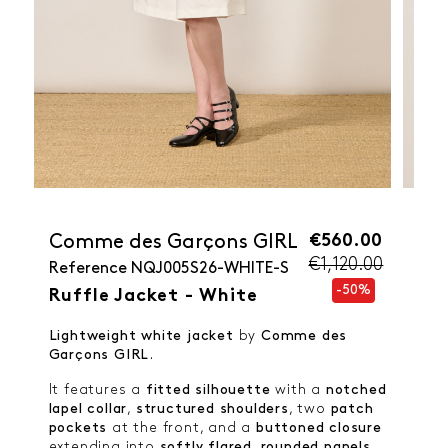
€560.00
Comme des Garçons GIRL
€1,120.00
Reference
NQJ005S26-WHITE-S
-50%
Ruffle Jacket - White
Lightweight white jacket
by
Comme des
Garçons GIRL
.
It features a
fitted silhouette
with a
notched
lapel collar
,
structured shoulders
, two
patch
pockets
at the front, and a
buttoned closure
extending into
softly flared
,
rounded panels
.