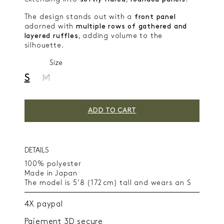
The design stands out with a
front panel
adorned with
multiple rows of gathered and
layered ruffles
, adding volume to the
silhouette.
Size
S
M
ADD TO CART
DETAILS
100% polyester
Made in Japan
The model is 5’8 (172 cm) tall and wears an S
4X paypal
Paiement 3D secure