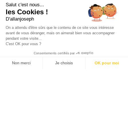
+33 4 91 55 64 70
Salut c'est nous...
les Cookies !
49, RUE FRANCIS DAVSO - 13001 MARSEILLE
D'allanjoseph
+33 4 91 91 58 10
On a attendu d'être sûrs que le contenu de ce site vous intéresse
avant de vous déranger, mais on aimerait bien vous accompagner
eshop@allanjoseph.com
pendant votre visite...
C'est OK pour vous ?
© 2026 ALLAN JOSEPH
Consentements certifiés par
Non merci
Je choisis
OK pour moi
Plateforme de Gestion du Consentement : Personnalisez vos O
Axeptio consent
Notre plateforme vous permet d'adapter et de gérer vos paramèt